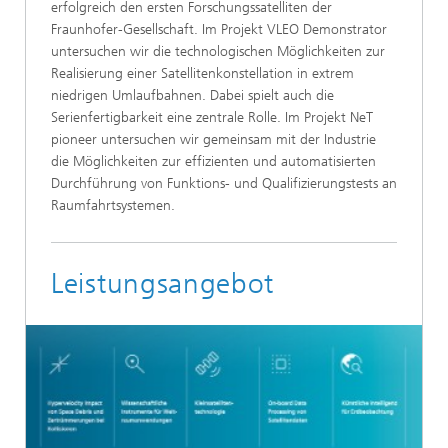
erfolgreich den ersten Forschungssatelliten der
Fraunhofer-Gesellschaft. Im Projekt VLEO Demonstrator
untersuchen wir die technologischen Möglichkeiten zur
Realisierung einer Satellitenkonstellation in extrem
niedrigen Umlaufbahnen. Dabei spielt auch die
Serienfertigbarkeit eine zentrale Rolle. Im Projekt NeT
pioneer untersuchen wir gemeinsam mit der Industrie
die Möglichkeiten zur effizienten und automatisierten
Durchführung von Funktions- und Qualifizierungstests an
Raumfahrtsystemen.
Leistungsangebot