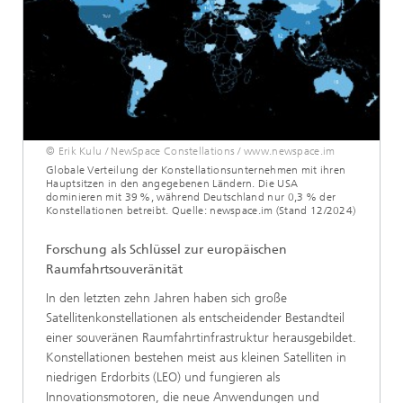
© Erik Kulu / NewSpace Constellations / www.newspace.im
Globale Verteilung der Konstellationsunternehmen mit ihren
Hauptsitzen in den angegebenen Ländern. Die USA
dominieren mit 39 %, während Deutschland nur 0,3 % der
Konstellationen betreibt. Quelle: newspace.im (Stand 12/2024)
Forschung als Schlüssel zur europäischen
Raumfahrtsouveränität
In den letzten zehn Jahren haben sich große
Satellitenkonstellationen als entscheidender Bestandteil
einer souveränen Raumfahrtinfrastruktur herausgebildet.
Konstellationen bestehen meist aus kleinen Satelliten in
niedrigen Erdorbits (LEO) und fungieren als
Innovationsmotoren, die neue Anwendungen und