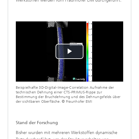
Werkstoffen werden vom Fraunhofer EMI durchgeführt.
Play
Video
Beispielhafte 3D-Digital-Image-Correlation Aufnahme der
technischen Dehnung einer CTS-PRIMUS-Rippe zur
Bestimmung der Bruchdehnung und des Dehnungsfelds über
der sichtbaren Oberfläche. © Fraunhofer EMI
Stand der Forschung
Bisher wurden mit mehreren Werkstoffen dynamische