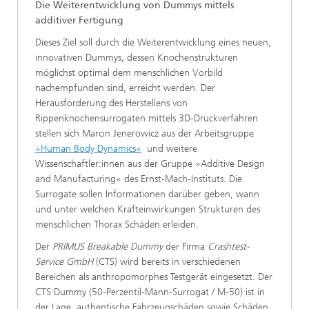
Die Weiterentwicklung von Dummys mittels
additiver Fertigung
Dieses Ziel soll durch die Weiterentwicklung eines neuen,
innovativen Dummys, dessen Knochenstrukturen
möglichst optimal dem menschlichen Vorbild
nachempfunden sind, erreicht werden. Der
Herausforderung des Herstellens von
Rippenknochensurrogaten mittels 3D-Druckverfahren
stellen sich Marcin Jenerowicz aus der Arbeitsgruppe
»Human Body Dynamics«
und weitere
Wissenschaftler:innen aus der Gruppe »Additive Design
and Manufacturing« des Ernst-Mach-Instituts. Die
Surrogate sollen Informationen darüber geben, wann
und unter welchen Krafteinwirkungen Strukturen des
menschlichen Thorax Schäden erleiden.
Der
PRIMUS Breakable Dummy
der Firma
Crashtest-
Service GmbH
(CTS) wird bereits in verschiedenen
Bereichen als anthropomorphes Testgerät eingesetzt. Der
CTS Dummy (50-Perzentil-Mann-Surrogat / M-50) ist in
der Lage, authentische Fahrzeugschäden sowie Schäden