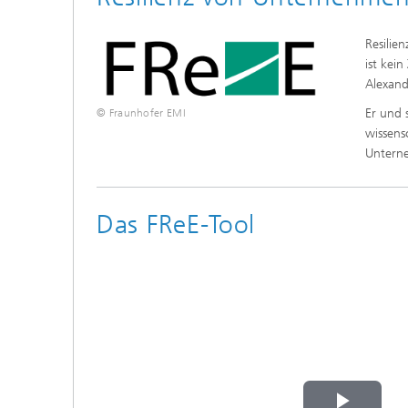
Resilie
ist kei
Alexand
Er und 
© Fraunhofer EMI
wissens
Unterne
Das FReE-Tool