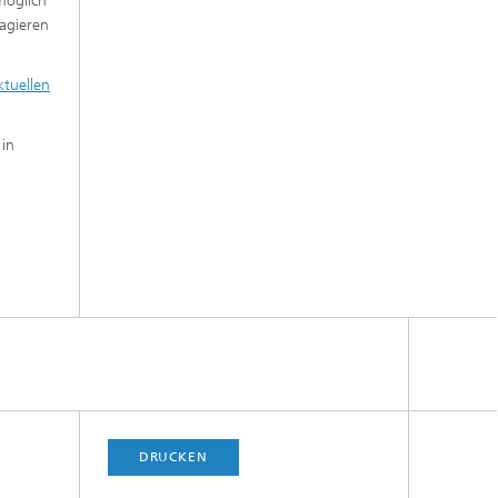
möglich
agieren
ktuellen
 in
DRUCKEN