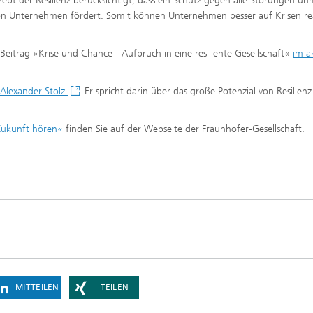
pt der Resilienz berücksichtigt, dass ein Schutz gegen alle Störungen un
 von Unternehmen fördert. Somit können Unternehmen besser auf Krisen re
Beitrag »Krise und Chance - Aufbruch in eine resiliente Gesellschaft«
im a
 Alexander Stolz.
Er spricht darin über das große Potenzial von Resilienz
Zukunft hören«
finden Sie auf der Webseite der Fraunhofer-Gesellschaft.
MITTEILEN
TEILEN