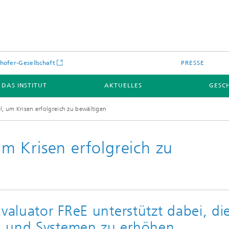
hofer-Gesellschaft
PRESSE
DAS INSTITUT
AKTUELLES
GESC
el, um Krisen erfolgreich zu bewältigen
 um Krisen erfolgreich zu
valuator FReE unterstützt dabei, di
n und Systemen zu erhöhen