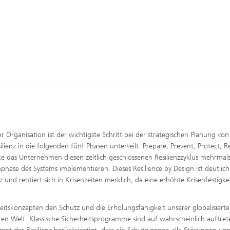
o
 Organisation ist der wichtigste Schritt bei der strategischen Planung von
silienz in die folgenden fünf Phasen unterteilt: Prepare, Prevent, Protect, 
lte das Unternehmen diesen zeitlich geschlossenen Resilienzzyklus mehrmal
nphase des Systems implementieren. Dieses Resilience by Design ist deutlich
z und rentiert sich in Krisenzeiten merklich, da eine erhöhte Krisenfestigke
rheitskonzepten den Schutz und die Erholungsfähigkeit unserer globalisierte
n Welt. Klassische Sicherheitsprogramme sind auf wahrscheinlich auftre