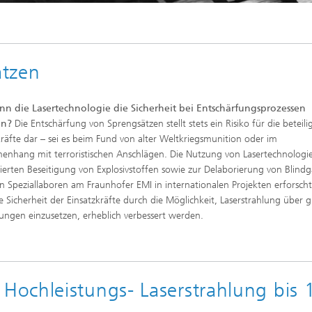
ätzen
nn die Lasertechnologie die Sicherheit bei Entschärfungsprozessen
en?
Die Entschärfung von Sprengsätzen stellt stets ein Risiko für die beteili
kräfte dar – sei es beim Fund von alter Weltkriegsmunition oder im
nhang mit terroristischen Anschlägen. Die Nutzung von Lasertechnologie
lierten Beseitigung von Explosivstoffen sowie zur Delaborierung von Blind
n Speziallaboren am Fraunhofer EMI in internationalen Projekten erforscht
e Sicherheit der Einsatzkräfte durch die Möglichkeit, Laserstrahlung über 
ungen einzusetzen, erheblich verbessert werden.
ochleistungs- Laserstrahlung bis 