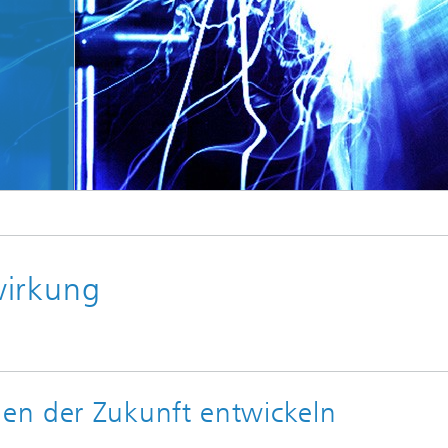
© Fraunhofer EMI
wirkung
en der Zukunft entwickeln