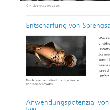
© vitals/stock.adobe.com
Entschärfung von Sprengs
Wie ka
erhöh
Einsatz
Zusamme
kontrol
wurde i
kann di
Entfern
Durch Laserneutralisation aufgerissenes
Rohrbombenmodell.
Anwendungspotenzial von H