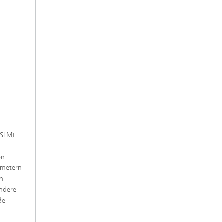
 SLM)
on
ametern
en
ondere
ße