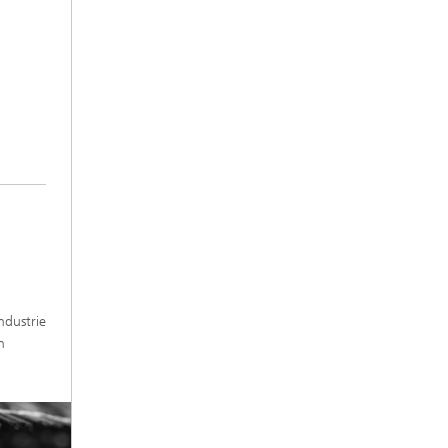
ndustrie
n