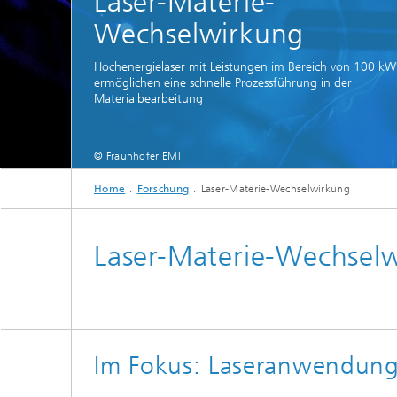
Laser-Materie-
Wechselwirkung
Hochenergielaser mit Leistungen im Bereich von 100 kW
ermöglichen eine schnelle Prozessführung in der
Materialbearbeitung
© Fraunhofer EMI
Home
Forschung
Laser-Materie-Wechselwirkung
Laser-Materie-Wechsel
Im Fokus: Laseranwendung