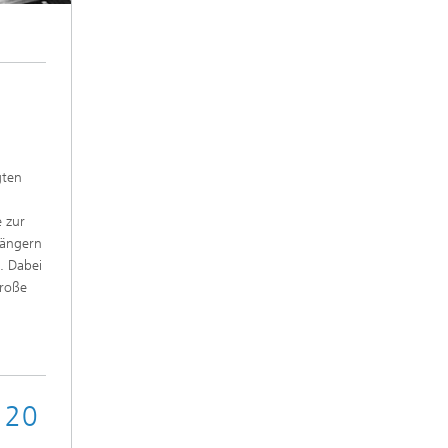
gten
 zur
gängern
. Dabei
große
120