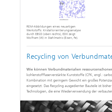
REM-Abbildungen eines neuartigen
Werkstoffs: Kristallorientierungsanalyse
durch EBSD (oben rechts), EDX zeigt
Wolfram (W) in Stahlmatrix (Eisen, Fe).
Recycling von Verbundmate
Wie können Verbundmaterialien ressourcenschon
kohlenstofffaserverstärkte Kunststoffe (CFK, engl.: carbon
Kombination mit geringem Gewicht ein großes Potenzial
eingesetzt. Das Recycling ausgedienter Bauteile ist bish
Technologien, die eine Wiederverwendung der verbauten