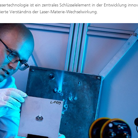
ertechnologie ist ein zentrales Schlüsselelement in der Entwicklung innov
lierte Verständnis der Laser-Materie-Wechselwirkung.