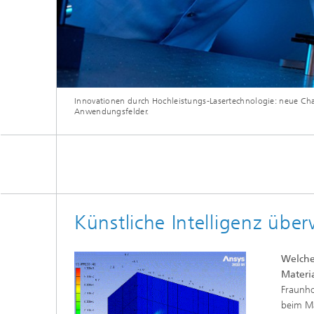
Innovationen durch Hochleistungs-Lasertechnologie: neue Cha
Anwendungsfelder.
Künstliche Intelligenz übe
Welches
Materi
Fraunho
beim Ma