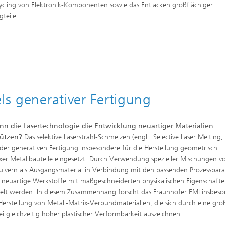
ycling von Elektronik-Komponenten sowie das Entlacken großflächiger
gteile.
ls generativer Fertigung
nn die Lasertechnologie die Entwicklung neuartiger Materialien
tützen?
Das selektive Laserstrahl-Schmelzen (engl.: Selective Laser Melting,
 der generativen Fertigung insbesondere für die Herstellung geometrisch
er Metallbauteile eingesetzt. Durch Verwendung spezieller Mischungen v
ulvern als Ausgangsmaterial in Verbindung mit den passenden Prozesspar
neuartige Werkstoffe mit maßgeschneiderten physikalischen Eigenschaft
elt werden. In diesem Zusammenhang forscht das Fraunhofer EMI insbes
Herstellung von Metall-Matrix-Verbundmaterialien, die sich durch eine gro
ei gleichzeitig hoher plastischer Verformbarkeit auszeichnen.