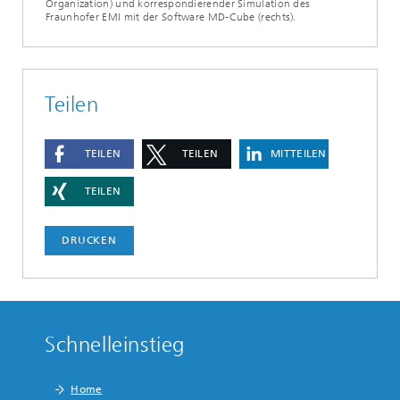
Organization) und korrespondierender Simulation des
Fraunhofer EMI mit der Software MD-Cube (rechts).
Teilen
TEILEN
TEILEN
MITTEILEN
TEILEN
DRUCKEN
Schnelleinstieg
Home